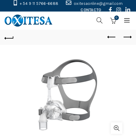
+ 54 9 11 5766-6688
oxitesaonline@gmail.com
CONTACTO
0