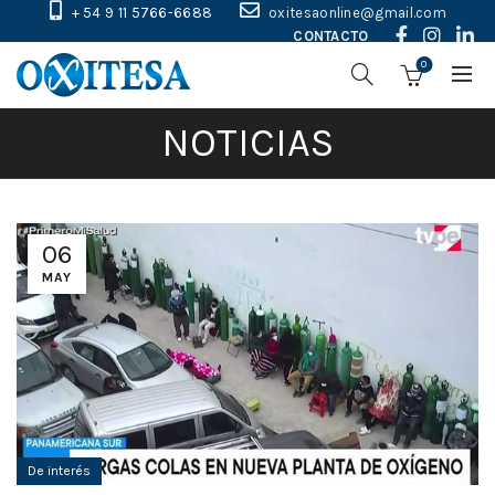
+ 54 9 11 5766-6688
oxitesaonline@gmail.com
CONTACTO
0
NOTICIAS
06
MAY
De interés