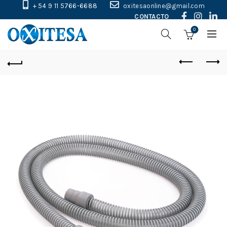
+ 54 9 11 5766-6688
oxitesaonline@gmail.com
CONTACTO
0