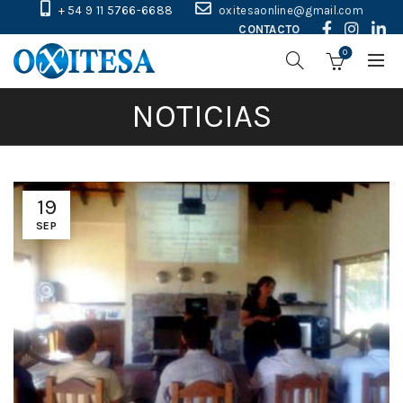
+ 54 9 11 5766-6688
oxitesaonline@gmail.com
CONTACTO
0
NOTICIAS
19
SEP